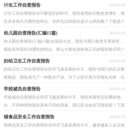
告很是头疼的，下面是小编精心整理的老龄工作自查报告...
计生工作自查报告
2024-03-30
计生工作自查报告在不断进步的时代，报告使用的次数愈发增长，报
告具有双向沟通性的特点。你所见过的报告是什么样的呢？下面是小
编为大家收集的计生工作自查报告，希望能够帮助到大...
幼儿园自查报告(汇编15篇)
2024-03-30
幼儿园自查报告(汇编15篇)在现在社会，报告与我们愈发关系密切，
报告具有双向沟通性的特点。那么大家知道标准正式的报告格式吗？
下面是小编收集整理的幼儿园自查报告，希望对大家有...
妇幼卫生工作自查报告
2024-03-29
妇幼卫生工作自查报告在经济飞速发展的今天，报告与我们的生活紧
密相连，报告成为了一种新兴产业。为了让您不再为写报告头疼，以
下是小编为大家整理的妇幼卫生工作自查报告，欢迎大...
学校减负自查报告
2024-03-29
学校减负自查报告在经济飞速发展的今天，报告有着举足轻重的地
位，不同种类的报告具有不同的用途。我们应当如何写报告呢？下面
是小编为大家整理的学校减负自查报告，仅供参考，希望能...
镇食品安全工作自查报告
2024-03-29
镇食品安全工作自查报告在经济飞速发展的今天，越来越多人会去使