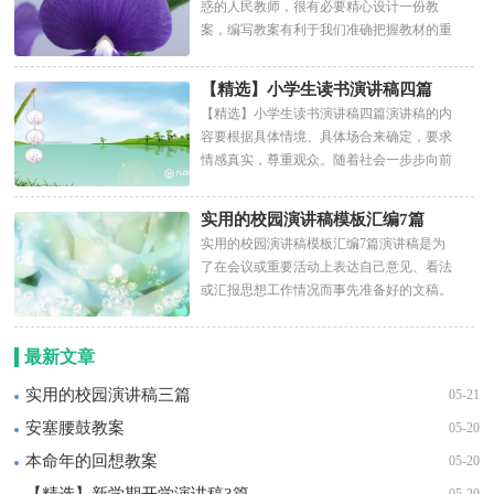
惑的人民教师，很有必要精心设计一份教
案，编写教案有利于我们准确把握教材的重
点与难点，进而选择恰当的...
【精选】小学生读书演讲稿四篇
【精选】小学生读书演讲稿四篇演讲稿的内
容要根据具体情境、具体场合来确定，要求
情感真实，尊重观众。随着社会一步步向前
发展，需要使用演讲稿的...
实用的校园演讲稿模板汇编7篇
实用的校园演讲稿模板汇编7篇演讲稿是为
了在会议或重要活动上表达自己意见、看法
或汇报思想工作情况而事先准备好的文稿。
在现实社会中，需要...
最新文章
实用的校园演讲稿三篇
05-21
安塞腰鼓教案
05-20
本命年的回想教案
05-20
【精选】新学期开学演讲稿3篇
05-20