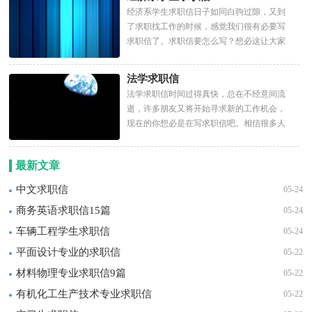
经济系学生求职信日子如同白驹过隙，又到
了求职找工作的时候，感觉我们很有必要写
求职信了。求职信要怎么写？想必这让大家
都很苦恼吧，以下是小编帮...
法学求职信
法学求职信时间过得真快，总在不经意间流
逝，许多朋友又将开始寻求新的工作机会，
现在的你想必是在写求职信吧。相信很多人
都十分头疼怎么写一封精...
最新文章
中文求职信
05-24
商务英语求职信15篇
05-24
车辆工程学生求职信
05-24
平面设计专业的求职信
05-22
材料物理专业求职信9篇
05-22
有机化工生产技术专业求职信
05-22