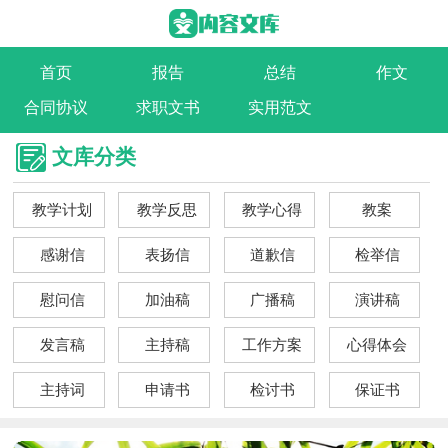
首页
报告
总结
作文
合同协议
求职文书
实用范文
文库分类
教学计划
教学反思
教学心得
教案
感谢信
表扬信
道歉信
检举信
慰问信
加油稿
广播稿
演讲稿
发言稿
主持稿
工作方案
心得体会
主持词
申请书
检讨书
保证书