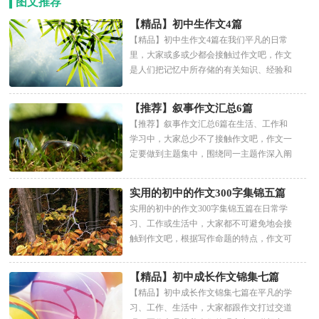
图文推荐
【精品】初中生作文4篇
【精品】初中生作文4篇在我们平凡的日常
里，大家或多或少都会接触过作文吧，作文
是人们把记忆中所存储的有关知识、经验和
思想用书面形式表达出...
【推荐】叙事作文汇总6篇
【推荐】叙事作文汇总6篇在生活、工作和
学习中，大家总少不了接触作文吧，作文一
定要做到主题集中，围绕同一主题作深入阐
述，切忌东拉西扯，主题涣散...
实用的初中的作文300字集锦五篇
实用的初中的作文300字集锦五篇在日常学
习、工作或生活中，大家都不可避免地会接
触到作文吧，根据写作命题的特点，作文可
以分为命题作文和非命题...
【精品】初中成长作文锦集七篇
【精品】初中成长作文锦集七篇在平凡的学
习、工作、生活中，大家都跟作文打过交道