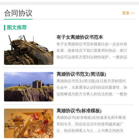
合同协议
更多 >>
图文推荐
有子女离婚协议书范本
有子女离婚协议书范本随着社会一步步向前
发展，很多情况下我们需要用到协议，签订
协议可以使双方受到法律的保护。一般协议
是怎么起草的呢？下面是...
离婚协议书范文(简洁版)
离婚协议书范文(简洁版)在日新月异的现代
社会中，大家逐渐认识到协议的重要性，协
议能够成为双方当事人的合法依据。一般协
议是怎么起草的呢？下面...
离婚协议书(标准模板)
离婚协议书(标准模板)在快速变化和不断变
革的今天，协议在生活中的使用越来越广
泛，协议协调着人与人，人与事之间的关
系。我们该怎么拟定协议呢？以...