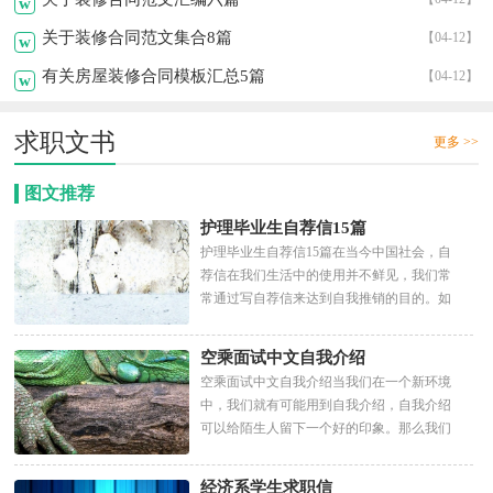
w
关于装修合同范文集合8篇
【04-12】
w
有关房屋装修合同模板汇总5篇
【04-12】
w
求职文书
更多 >>
图文推荐
护理毕业生自荐信15篇
护理毕业生自荐信15篇在当今中国社会，自
荐信在我们生活中的使用并不鲜见，我们常
常通过写自荐信来达到自我推销的目的。如
何编写一份恰当的自荐...
空乘面试中文自我介绍
空乘面试中文自我介绍当我们在一个新环境
中，我们就有可能用到自我介绍，自我介绍
可以给陌生人留下一个好的印象。那么我们
该怎么去写自我介绍呢...
经济系学生求职信