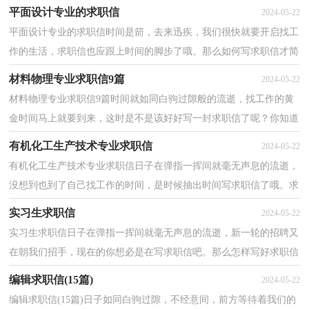
大家都很苦恼吧，以下是小编帮大家整理的车辆工程学生求...
平面设计专业的求职信
2024-05-22
平面设计专业的求职信时间是箭，去来迅疾，我们很快就要开启找工
作的生活，求职信也应跟上时间的脚步了哦。那么如何写求职信才简
练、明确呢？下面是小编为大家收集的平面设计专业的...
材料物理专业求职信9篇
2024-05-22
材料物理专业求职信9篇时间就如同白驹过隙般的流逝，找工作的黄
金时间马上就要到来，这时是不是该好好写一封求职信了呢？你知道
写求职信需要注意哪些问题吗？下面是小编为大家收集...
有机化工生产技术专业求职信
2024-05-22
有机化工生产技术专业求职信日子在弹指一挥间就毫无声息的流逝，
没想到也到了自己找工作的时间，是时候抽出时间写求职信了哦。求
职信怎么写才能具有特色？下面是小编帮大家整理的...
实习生求职信
2024-05-22
实习生求职信日子在弹指一挥间就毫无声息的流逝，新一轮的招聘又
在朝我们招手，现在的你想必是在写求职信吧。那么怎样写好求职信
呢？以下是小编为大家整理的实习生求职信，希望对大...
编辑求职信(15篇)
2024-05-22
编辑求职信(15篇)日子如同白驹过隙，不经意间，前方等待着我们的