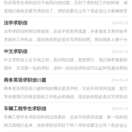
经济系学生求职信日子如同白驹过隙，又到了求职找工作的时候，感
觉我们很有必要写求职信了。求职信要怎么写？想必这让大家都很苦
恼吧，以下是小编帮大家整理的经济系学生求职信，仅供...
法学求职信
2024-05-31
法学求职信时间过得真快，总在不经意间流逝，许多朋友又将开始寻
求新的工作机会，现在的你想必是在写求职信吧。相信很多人都十分
头疼怎么写一封精彩的求职信吧，以下是小编为大家收...
中文求职信
2024-05-24
中文求职信人生天地之间，若白驹过隙，忽然而已，我们将带着新的
期许，开启新一轮的求职，这时一封好的求职信可以起到毛遂自荐的
作用哦。那么如何写求职信才简练、明确呢？以下是小编为...
商务英语求职信15篇
2024-05-24
商务英语求职信15篇时间的脚步是无声的，它在不经意间流逝，前方
等待着我们的将是新的工作机会和挑战，现在的你想必是在写求职信
吧。相信许多人会觉得求职信很难写吧，下面是小编为...
车辆工程学生求职信
2024-05-24
车辆工程学生求职信时间过得真快，总在不经意间流逝，新一轮的招
聘又朝我们走来，你的求职信写好了吗？求职信要怎么写？想必这让