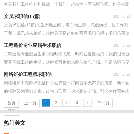
将是新的工作机会和挑战，让我们一起来学习写求职信吧。但是求职
信要写什么内容才是恰当的呢？以下是小编为大家整理...
文员求职信(15篇)
2024-05-22
文员求职信(15篇)人生天地之间，若白驹过隙，忽然而已，找工作对
于我们说已越来越近，此时是不是该好好写写求职信呢？求职信要怎
么写？想必这让大家都很苦恼吧，下面是小编整理的文员求职...
工程造价专业应届生求职信
2024-05-22
工程造价专业应届生求职信时光飞逝，时间在慢慢推演，我们很快就
要开启找工作的生活，这时候可别把求职信给忘了哦。但是求职信要
写什么内容才是恰当的呢？以下是小编帮大家整理的工...
网络维护工程师求职信
2024-05-22
网络维护工程师求职信日子在弹指一挥间就毫无声息的流逝，新一轮
的招聘又朝我们走来，该为自己写一封求职信了哦。那么怎样写好求
职信呢？以下是小编收集整理的网络维护工程师求职...
1
2
3
4
5
首页
上一页
下一页
尾页
热门美文