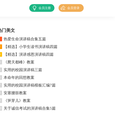
会员注册
会员登录
热门美文
热爱生命演讲稿合集五篇
1
【精选】小学生读书演讲稿四篇
2
【精选】演讲感恩演讲稿四篇
3
《爬天都峰》教案
4
实用的校园演讲稿三篇
5
本命年的回想教案
6
实用的校园演讲稿模板汇编7篇
7
安塞腰鼓教案
8
《笋芽儿》教案
9
关于诚信考试的演讲稿合集5篇
0