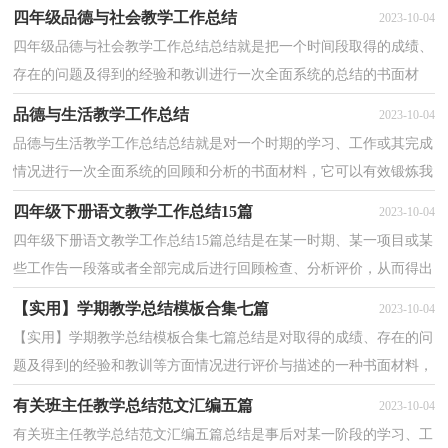
不如我们来制定一份总结吧。你想知道总结怎么写...
四年级品德与社会教学工作总结
2023-10-04
四年级品德与社会教学工作总结总结就是把一个时间段取得的成绩、
存在的问题及得到的经验和教训进行一次全面系统的总结的书面材
料，它能使我们及时找出错误并改正，让我们一起认...
品德与生活教学工作总结
2023-10-04
品德与生活教学工作总结总结就是对一个时期的学习、工作或其完成
情况进行一次全面系统的回顾和分析的书面材料，它可以有效锻炼我
们的语言组织能力，不妨坐下来好好写写总结吧。...
四年级下册语文教学工作总结15篇
2023-10-04
四年级下册语文教学工作总结15篇总结是在某一时期、某一项目或某
些工作告一段落或者全部完成后进行回顾检查、分析评价，从而得出
教训和一些规律性认识的一种书面材料，它可以帮...
【实用】学期教学总结模板合集七篇
2023-10-04
【实用】学期教学总结模板合集七篇总结是对取得的成绩、存在的问
题及得到的经验和教训等方面情况进行评价与描述的一种书面材料，
它可以帮助我们有寻找学习和工作中的规律，不如...
有关班主任教学总结范文汇编五篇
2023-10-04
有关班主任教学总结范文汇编五篇总结是事后对某一阶段的学习、工