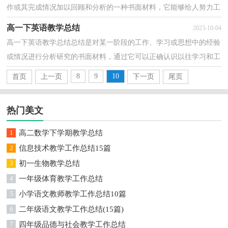
作或其完成情况加以回顾和分析的一种书面材料，它能够给人努力工
作的动力，让我们来为自己写一份总结吧。那么总...
高一下英语教学总结
2023-10-04
高一下英语教学总结总结是对某一阶段的工作、学习或思想中的经验
或情况进行分析研究的书面材料，通过它可以正确认识以往学习和工
作中的优缺点，不妨让我们认真地完成总结吧。如...
8
9
10
首页
上一页
下一页
尾页
热门美文
1
高二数学下学期教学总结
2
信息技术教学工作总结15篇
3
初一生物教学总结
4
一年级体育教学工作总结
5
小学语文教师教学工作总结10篇
6
二年级语文教学工作总结(15篇)
7
四年级品德与社会教学工作总结