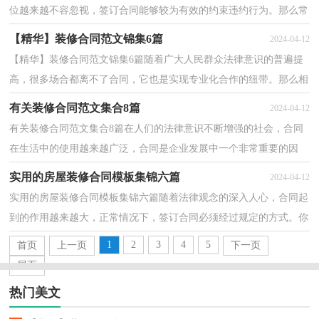
位越来越不容忽视，签订合同能够较为有效的约束违约行为。那么常
见的合同书是什么样的呢？下面是小编为大家收集的...
【精华】装修合同范文锦集6篇
2024-04-12
【精华】装修合同范文锦集6篇随着广大人民群众法律意识的普遍提
高，很多场合都离不了合同，它也是实现专业化合作的纽带。那么相
关的合同到底怎么写呢？以下是小编整理的装修合同7...
有关装修合同范文集合8篇
2024-04-12
有关装修合同范文集合8篇在人们的法律意识不断增强的社会，合同
在生活中的使用越来越广泛，合同是企业发展中一个非常重要的因
素。那么问题来了，到底应如何拟定合同呢？以下是小编...
实用的房屋装修合同模板集锦六篇
2024-04-12
实用的房屋装修合同模板集锦六篇随着法律观念的深入人心，合同起
到的作用越来越大，正常情况下，签订合同必须经过规定的方式。你
知道合同的主要内容是什么吗？下面是小编帮大家整理...
1
2
3
4
5
首页
上一页
下一页
尾页
热门美文