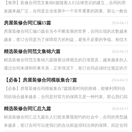
【推荐】装修合同范文集锦6篇随着人们法律意识的建立，合同的用
途越来越广泛，合同是企业发展中一个非常重要的因素。那么一般合
同是怎么起草的呢？以下是小编为大家整理的装修合...
房屋装修合同汇编15篇
2024-04-13
房屋装修合同汇编15篇在当今不断发展的世界，合同出现的次数越来
越多，签订合同是为了保障双方的利益，避免不必要的争端。相信大
家又在为写合同犯愁了吧，下面是小编为大家整理的房...
精选装修合同范文集锦六篇
2024-04-13
精选装修合同范文集锦六篇随着法律观念的日渐普及，越来越多的人
通过合同来调和民事关系，正常情况下，签订合同必须经过规定的方
式。拟定合同的注意事项有许多，你确定会写吗？下面是...
【必备】房屋装修合同模板集合7篇
2024-04-13
【必备】房屋装修合同模板集合7篇随着时间的推移，能够利用到合
同的场合越来越多，合同是对双方的保障又是一种约束。那么我们拟
定合同的时候需要注意什么问题呢？以下是小编整理...
精选装修合同汇总九篇
2024-04-13
精选装修合同汇总九篇在人们愈发重视契约的社会中，合同的类型越
来越多，签订合同可以使我们的合法权益得到法律的保障。拟定合同