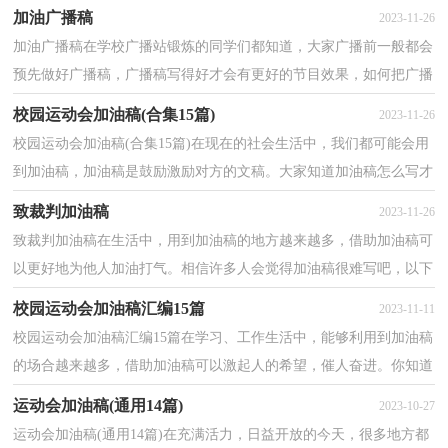
发挥其做用呢？下面是小编为大家收集的跑步加油稿，欢...
加油广播稿
2023-11-26
加油广播稿在学校广播站锻炼的同学们都知道，大家广播前一般都会
预先做好广播稿，广播稿写得好才会有更好的节目效果，如何把广播
稿做到重点突出呢？下面是小编精心整理的加油广播稿...
校园运动会加油稿(合集15篇)
2023-11-26
校园运动会加油稿(合集15篇)在现在的社会生活中，我们都可能会用
到加油稿，加油稿是鼓励激励对方的文稿。大家知道加油稿怎么写才
正确吗？下面是小编整理的校园运动会加油稿，欢迎阅...
致裁判加油稿
2023-11-26
致裁判加油稿在生活中，用到加油稿的地方越来越多，借助加油稿可
以更好地为他人加油打气。相信许多人会觉得加油稿很难写吧，以下
是小编整理的致裁判加油稿，仅供参考，希望能够帮助到...
校园运动会加油稿汇编15篇
2023-11-11
校园运动会加油稿汇编15篇在学习、工作生活中，能够利用到加油稿
的场合越来越多，借助加油稿可以激起人的希望，催人奋进。你知道
加油稿怎样写才规范吗？以下是小编为大家整理的校园...
运动会加油稿(通用14篇)
2023-10-27
运动会加油稿(通用14篇)在充满活力，日益开放的今天，很多地方都