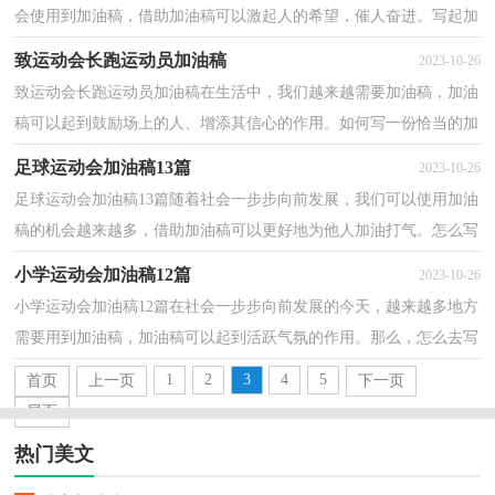
会使用到加油稿，借助加油稿可以激起人的希望，催人奋进。写起加
油稿来就毫无头绪？下面是小编为大家整理的运动会加油...
致运动会长跑运动员加油稿
2023-10-26
致运动会长跑运动员加油稿在生活中，我们越来越需要加油稿，加油
稿可以起到鼓励场上的人、增添其信心的作用。如何写一份恰当的加
油稿呢？下面是小编为大家整理的致运动会长跑运动...
足球运动会加油稿13篇
2023-10-26
足球运动会加油稿13篇随着社会一步步向前发展，我们可以使用加油
稿的机会越来越多，借助加油稿可以更好地为他人加油打气。怎么写
加油稿才能避免踩雷呢？以下是小编帮大家整理的足...
小学运动会加油稿12篇
2023-10-26
小学运动会加油稿12篇在社会一步步向前发展的今天，越来越多地方
需要用到加油稿，加油稿可以起到活跃气氛的作用。那么，怎么去写
加油稿呢？下面是小编为大家收集的小学运动会加油稿...
1
2
3
4
5
首页
上一页
下一页
尾页
热门美文