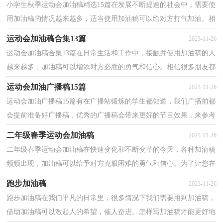
小学生秋季运动会加油稿精选15篇在发展不断提速的社会中，需要使
用加油稿的情况越来越多，适当使用加油稿可以给对方打气加油。相
信很多朋友都对写加油稿感到非常苦恼吧，以下是小...
运动会加油稿合集13篇
2023-11-26
运动会加油稿合集13篇在日常生活和工作中，接触并使用加油稿的人
越来越多，加油稿可以增添对方必胜的勇气和信心。相信很多朋友都
对写加油稿感到非常苦恼吧，下面是小编为大家收集...
运动会加油广播稿15篇
2023-11-26
运动会加油广播稿15篇有在广播站锻炼的学生都知道，我们广播前都
会提前准备好广播稿，优秀的广播稿会带来更好的节目效果，来参考
自己需要的广播稿吧！以下是小编收集整理的运动会加...
二年级春季运动会加油稿
2023-11-26
二年级春季运动会加油稿在快速变化和不断变革的今天，各种加油稿
频频出现，加油稿可以给予对方克服困难的勇气和信心。为了让您在
写加油稿时更加简单方便，下面是小编收集整理的二...
跑步加油稿
2023-11-26
跑步加油稿在我们平凡的日常里，很多情况下我们需要用到加油稿，
借助加油稿可以激起人的希望，催人奋进。怎样写加油稿才能更好地