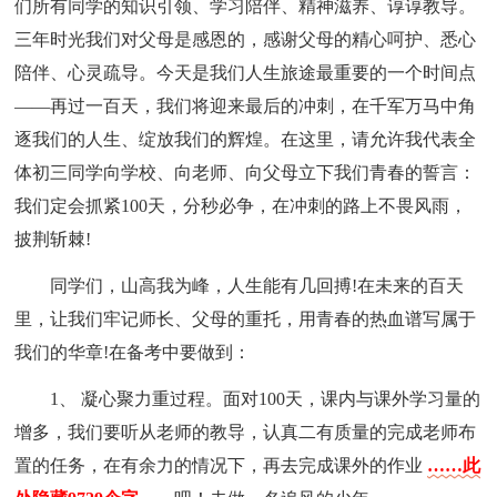
们所有同学的知识引领、学习陪伴、精神滋养、谆谆教导。
三年时光我们对父母是感恩的，感谢父母的精心呵护、悉心
陪伴、心灵疏导。今天是我们人生旅途最重要的一个时间点
——再过一百天，我们将迎来最后的冲刺，在千军万马中角
逐我们的人生、绽放我们的辉煌。在这里，请允许我代表全
体初三同学向学校、向老师、向父母立下我们青春的誓言：
我们定会抓紧100天，分秒必争，在冲刺的路上不畏风雨，
披荆斩棘!
同学们，山高我为峰，人生能有几回搏!在未来的百天
里，让我们牢记师长、父母的重托，用青春的热血谱写属于
我们的华章!在备考中要做到：
1、 凝心聚力重过程。面对100天，课内与课外学习量的
增多，我们要听从老师的教导，认真二有质量的完成老师布
置的任务，在有余力的情况下，再去完成课外的作业
……此