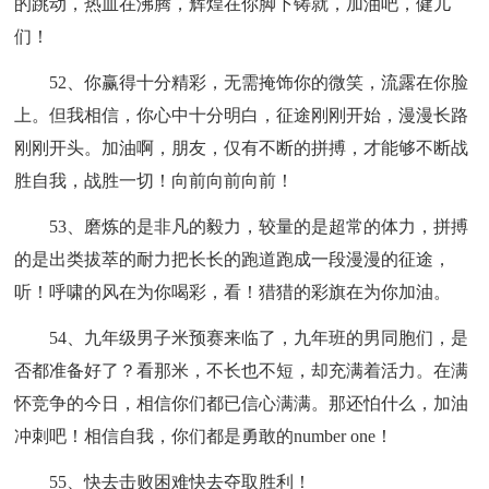
的跳动，热血在沸腾，辉煌在你脚下铸就，加油吧，健儿
们！
52、你赢得十分精彩，无需掩饰你的微笑，流露在你脸
上。但我相信，你心中十分明白，征途刚刚开始，漫漫长路
刚刚开头。加油啊，朋友，仅有不断的拼搏，才能够不断战
胜自我，战胜一切！向前向前向前！
53、磨炼的是非凡的毅力，较量的是超常的体力，拼搏
的是出类拔萃的耐力把长长的跑道跑成一段漫漫的征途，
听！呼啸的风在为你喝彩，看！猎猎的彩旗在为你加油。
54、九年级男子米预赛来临了，九年班的男同胞们，是
否都准备好了？看那米，不长也不短，却充满着活力。在满
怀竞争的今日，相信你们都已信心满满。那还怕什么，加油
冲刺吧！相信自我，你们都是勇敢的number one！
55、快去击败困难快去夺取胜利！