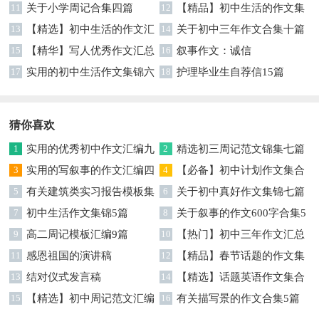
11
关于小学周记合集四篇
6篇
12
【精品】初中生活的作文集
13
【精选】初中生活的作文汇
锦十篇
14
关于初中三年作文合集十篇
总十篇
15
【精华】写人优秀作文汇总
16
叙事作文：诚信
6篇
17
实用的初中生活作文集锦六
18
护理毕业生自荐信15篇
篇
猜你喜欢
1
实用的优秀初中作文汇编九
2
精选初三周记范文锦集七篇
篇
3
实用的写叙事的作文汇编四
4
【必备】初中计划作文集合
篇
5
有关建筑类实习报告模板集
五篇
6
关于初中真好作文集锦七篇
锦九篇
7
初中生活作文集锦5篇
8
关于叙事的作文600字合集5
9
高二周记模板汇编9篇
篇
10
【热门】初中三年作文汇总
11
感恩祖国的演讲稿
十篇
12
【精品】春节话题的作文集
13
结对仪式发言稿
锦8篇
14
【精选】话题英语作文集合
15
【精选】初中周记范文汇编
7篇
16
有关描写景的作文合集5篇