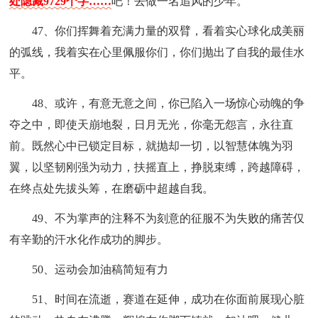
处隐藏9729个字……
吧！去做一名追风的少年。
47、你们挥舞着充满力量的双臂，看着实心球化成美丽
的弧线，我着实在心里佩服你们，你们抛出了自我的最佳水
平。
48、或许，有意无意之间，你已陷入一场惊心动魄的争
夺之中，即使天崩地裂，日月无光，你毫无怨言，永往直
前。既然心中已锁定目标，就抛却一切，以智慧体魄为羽
翼，以坚韧刚强为动力，扶摇直上，挣脱束缚，跨越障碍，
在终点处先拔头筹，在磨砺中超越自我。
49、不为掌声的注释不为刻意的征服不为失败的痛苦仅
有辛勤的汗水化作成功的脚步。
50、运动会加油稿简短有力
51、时间在流逝，赛道在延伸，成功在你面前展现心脏