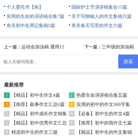
个人委托书【热】
国际护士节演讲稿集合15篇
实用的生命的演讲稿合集7篇
关于写物喻人的作文集锦六篇
有关初中生周记集锦5篇
有关春天写景的作文六篇
运动会加油稿 通用15
三年级的加油稿
上一篇：
下一篇：
篇
最新推荐
1
【精品】初中生作文4篇
2
热爱生命演讲稿合集五篇
3
【推荐】叙事作文汇总6篇
4
实用的初中的作文300字集
5
【精品】初中成长作文锦集
锦五篇
6
【必备】初中生的作文4篇
七篇
7
【精品】初中优秀作文汇总
8
【推荐】初中的我作文七篇
五篇
9
精选初中生的作文三篇
10
【精品】初中生的作文集锦