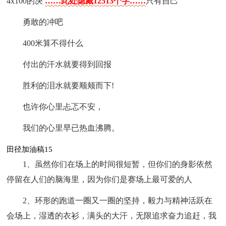
4x100的决
……此处隐藏12513个字……
只有自己
勇敢的冲吧
400米算不得什么
付出的汗水就要得到回报
胜利的泪水就要顺颊而下!
也许你心里忐忑不安，
我们的心里早已热血沸腾。
田径加油稿15
1、虽然你们在场上的时间很短暂，但你们的身影依然
停留在人们的脑海里，因为你们是赛场上最可爱的人
2、环形的跑道一圈又一圈的坚持，毅力与精神活跃在
会场上，湿透的衣衫，满头的大汗，无限追求奋力追赶，我