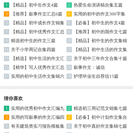
1
【精品】初中生作文4篇
2
热爱生命演讲稿合集五篇
3
【推荐】叙事作文汇总6篇
4
实用的初中的作文300字集
5
【精品】初中成长作文锦集
锦五篇
6
【必备】初中生的作文4篇
七篇
7
【精品】初中优秀作文汇总
8
【推荐】初中的我作文七篇
五篇
9
精选初中生的作文三篇
10
【精品】初中生的作文集锦
11
关于小学周记合集四篇
6篇
12
【精品】初中生活的作文集
13
【精选】初中生活的作文汇
锦十篇
14
关于初中三年作文合集十篇
总十篇
15
【精华】写人优秀作文汇总
16
叙事作文：诚信
6篇
17
实用的初中生活作文集锦六
18
护理毕业生自荐信15篇
篇
猜你喜欢
1
实用的优秀初中作文汇编九
2
精选初三周记范文锦集七篇
篇
3
实用的写叙事的作文汇编四
4
【必备】初中计划作文集合
篇
5
有关建筑类实习报告模板集
五篇
6
关于初中真好作文集锦七篇