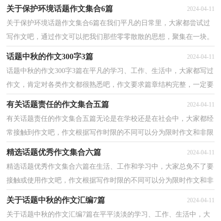
言组织来表达一个主题意义的文体。怎么写作文才能避...
关于保护环境话题作文集合6篇
2024-04-11
关于保护环境话题作文集合6篇在我们平凡的日常里，大家都尝试过
写作文吧，通过作文可以把我们那些零零散散的思想，聚集在一块。
相信很多朋友都对写作文感到非常苦恼吧，下面是小编...
话题中秋的作文300字3篇
2024-04-11
话题中秋的作文300字3篇在平凡的学习、工作、生活中，大家都写过
作文，肯定对各类作文都很熟悉吧，作文要求篇章结构完整，一定要
避免无结尾作文的出现。写起作文来就毫无头绪？下面是...
有关话题责任的作文集合五篇
2024-04-11
有关话题责任的作文集合五篇无论是在学校还是在社会中，大家都经
常接触到作文吧，作文根据写作时限的不同可以分为限时作文和非限
时作文。相信很多朋友都对写作文感到非常苦恼吧...
精选话题优秀作文集合六篇
2024-04-11
精选话题优秀作文集合六篇在生活、工作和学习中，大家总免不了要
接触或使用作文吧，作文根据写作时限的不同可以分为限时作文和非
限时作文。相信许多人会觉得作文很难写吧，下面是...
关于话题中秋的作文汇编7篇
2024-04-11
关于话题中秋的作文汇编7篇在平平淡淡的学习、工作、生活中，大