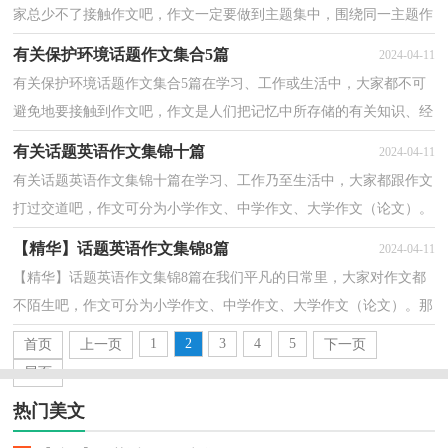
家总少不了接触作文吧，作文一定要做到主题集中，围绕同一主题作
深入阐述，切忌东拉西扯，主题涣散甚至无主题。怎么写...
有关保护环境话题作文集合5篇
2024-04-11
有关保护环境话题作文集合5篇在学习、工作或生活中，大家都不可
避免地要接触到作文吧，作文是人们把记忆中所存储的有关知识、经
验和思想用书面形式表达出来的记叙方式。那么你...
有关话题英语作文集锦十篇
2024-04-11
有关话题英语作文集锦十篇在学习、工作乃至生活中，大家都跟作文
打过交道吧，作文可分为小学作文、中学作文、大学作文（论文）。
那么一般作文是怎么写的呢？以下是小编帮大家整理的话...
【精华】话题英语作文集锦8篇
2024-04-11
【精华】话题英语作文集锦8篇在我们平凡的日常里，大家对作文都
不陌生吧，作文可分为小学作文、中学作文、大学作文（论文）。那
要怎么写好作文呢？下面是小编为大家收集的话题英语作...
1
2
3
4
5
首页
上一页
下一页
尾页
热门美文