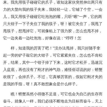
来。我先用筷子碰碰它的爪子，谁知这家伙突然伸出两只有
力的大螯向我的筷子夹来，我轻轻一让，它铺了个空，一会
儿，我又用筷子碰碰它吐泡泡的嘴，只听“嚓”一声，它的两
只大钳子一下子夹住了我的筷子，呀！被它夹住了，我甩了
甩筷子，想甩掉它，可就像粘上了强力胶，怎么也甩不掉，
它一边夹着一边吐泡泡，好像在说：“哼哼！怎
样，知道我的厉害了吧！”没办法甩掉，我只好随手拿
起一旁的铲子敲它的大钳子，可它紧紧夹住，怎么也不肯松
开，结果，其中一个钳子掉了下来，这时它才松开，迅速沉
入盆底，再也没有了刚才的神气劲，难怪俗话说的好：螃蟹
欢很了，会掉爪子。不过，它真够厉害的，假如它刚才夹的
是我的手指，呀！真不敢想象会是什么样子。
瞧！螃蟹虽然小得微不足道，可它也会为自己的生存而
奋斗。就像人一样，我们必须不断地去为目标而奋斗，天上