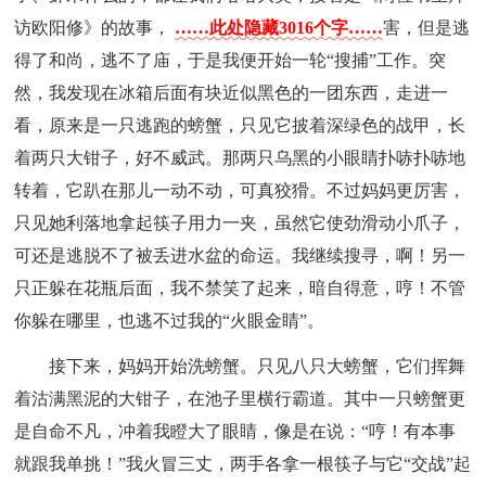
访欧阳修》的故事，
……此处隐藏3016个字……
害，但是逃
得了和尚，逃不了庙，于是我便开始一轮“搜捕”工作。突
然，我发现在冰箱后面有块近似黑色的一团东西，走进一
看，原来是一只逃跑的螃蟹，只见它披着深绿色的战甲，长
着两只大钳子，好不威武。那两只乌黑的小眼睛扑哧扑哧地
转着，它趴在那儿一动不动，可真狡猾。不过妈妈更厉害，
只见她利落地拿起筷子用力一夹，虽然它使劲滑动小爪子，
可还是逃脱不了被丢进水盆的命运。我继续搜寻，啊！另一
只正躲在花瓶后面，我不禁笑了起来，暗自得意，哼！不管
你躲在哪里，也逃不过我的“火眼金睛”。
接下来，妈妈开始洗螃蟹。只见八只大螃蟹，它们挥舞
着沽满黑泥的大钳子，在池子里横行霸道。其中一只螃蟹更
是自命不凡，冲着我瞪大了眼睛，像是在说：“哼！有本事
就跟我单挑！”我火冒三丈，两手各拿一根筷子与它“交战”起