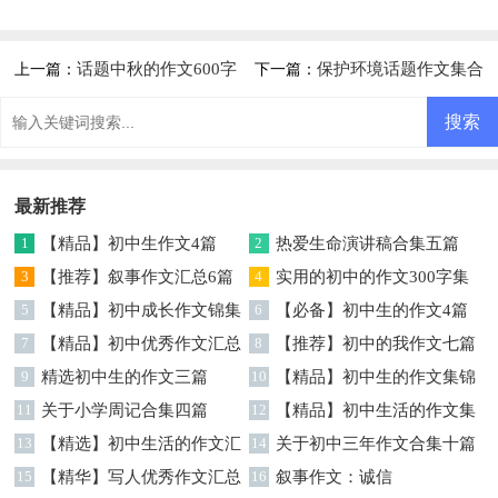
话题中秋的作文600字
保护环境话题作文集合
上一篇：
下一篇：
锦集10篇
五篇
最新推荐
1
【精品】初中生作文4篇
2
热爱生命演讲稿合集五篇
3
【推荐】叙事作文汇总6篇
4
实用的初中的作文300字集
5
【精品】初中成长作文锦集
锦五篇
6
【必备】初中生的作文4篇
七篇
7
【精品】初中优秀作文汇总
8
【推荐】初中的我作文七篇
五篇
9
精选初中生的作文三篇
10
【精品】初中生的作文集锦
11
关于小学周记合集四篇
6篇
12
【精品】初中生活的作文集
13
【精选】初中生活的作文汇
锦十篇
14
关于初中三年作文合集十篇
总十篇
15
【精华】写人优秀作文汇总
16
叙事作文：诚信