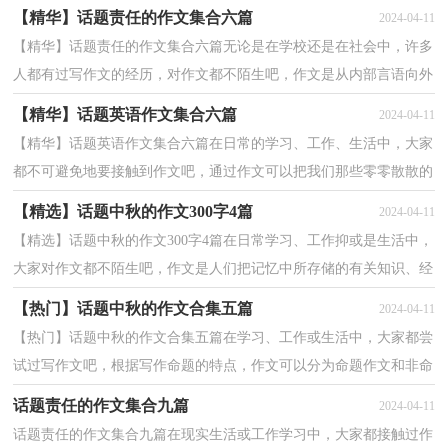
可以分为命题作文和非命题作文。怎么写作文才能避免...
【精华】话题责任的作文集合六篇
2024-04-11
【精华】话题责任的作文集合六篇无论是在学校还是在社会中，许多
人都有过写作文的经历，对作文都不陌生吧，作文是从内部言语向外
部言语的过渡，即从经过压缩的简要的、自己能明白的...
【精华】话题英语作文集合六篇
2024-04-11
【精华】话题英语作文集合六篇在日常的学习、工作、生活中，大家
都不可避免地要接触到作文吧，通过作文可以把我们那些零零散散的
思想，聚集在一块。一篇什么样的作文才能称之为优...
【精选】话题中秋的作文300字4篇
2024-04-11
【精选】话题中秋的作文300字4篇在日常学习、工作抑或是生活中，
大家对作文都不陌生吧，作文是人们把记忆中所存储的有关知识、经
验和思想用书面形式表达出来的记叙方式。一篇什...
【热门】话题中秋的作文合集五篇
2024-04-11
【热门】话题中秋的作文合集五篇在学习、工作或生活中，大家都尝
试过写作文吧，根据写作命题的特点，作文可以分为命题作文和非命
题作文。那么问题来了，到底应如何写一篇优秀的作文...
话题责任的作文集合九篇
2024-04-11
话题责任的作文集合九篇在现实生活或工作学习中，大家都接触过作