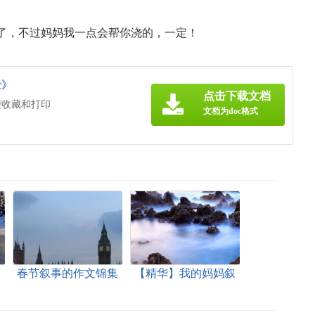
了，不过妈妈我一点会帮你浇的，一定！
c》
点击下载文档
便收藏和打印
文档为doc格式
春节叙事的作文锦集
【精华】我的妈妈叙
五篇
事作文汇总5篇