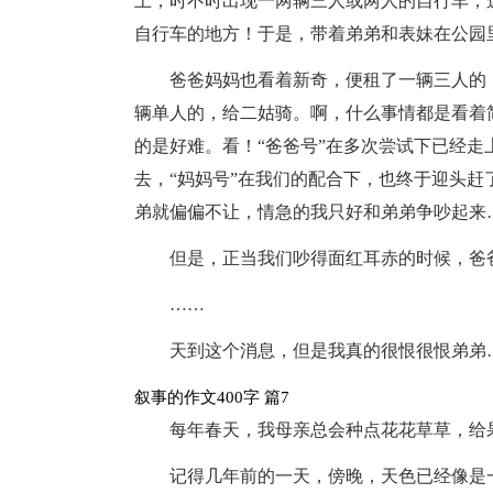
上，时不时出现一两辆三人或两人的自行车，
自行车的地方！于是，带着弟弟和表妹在公园
爸爸妈妈也看着新奇，便租了一辆三人的
辆单人的，给二姑骑。啊，什么事情都是看着
的是好难。看！“爸爸号”在多次尝试下已经走
去，“妈妈号”在我们的配合下，也终于迎头赶
弟就偏偏不让，情急的我只好和弟弟争吵起来
但是，正当我们吵得面红耳赤的时候，爸
……
天到这个消息，但是我真的很恨很恨弟弟
叙事的作文400字 篇7
每年春天，我母亲总会种点花花草草，给
记得几年前的一天，傍晚，天色已经像是