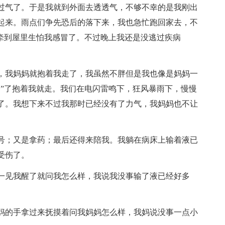
过气了。于是我就到外面去透透气，不够不幸的是我刚出
起来。雨点们争先恐后的落下来，我也急忙跑回家去，不
我牵到屋里生怕我感冒了。不过晚上我还是没逃过疾病
，我妈妈就抱着我走了，我虽然不胖但是我也像是妈妈一
一”了抱着我就走。我们在电闪雷鸣下，狂风暴雨下，慢慢
了。我想下来不过我那时已经没有了力气，我妈妈也不让
号；又是拿药；最后还得来陪我。我躺在病床上输着液已
受伤了。
一见我醒了就问我怎么样，我说我没事输了液已经好多
妈的手拿过来抚摸着问我妈妈怎么样，我妈说没事一点小