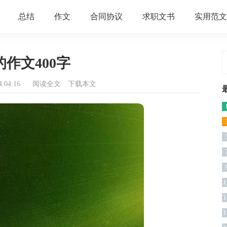
总结
作文
合同协议
求职文书
实用范文
作文400字
:04:16
阅读全文
下载本文
1
1
1