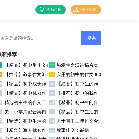
会员注册
会员登录
最新推荐
1
【精品】初中生作文4
2
热爱生命演讲稿合集
3
【推荐】叙事作文汇
4
实用的初中的作文300
篇
五篇
5
【精品】初中成长作
6
【必备】初中生的作
总6篇
字集锦五篇
7
【精品】初中优秀作
8
【推荐】初中的我作
文锦集七篇
文4篇
9
精选初中生的作文三
10
【精品】初中生的作
文汇总五篇
文七篇
1
关于小学周记合集四
12
【精品】初中生活的
篇
文集锦6篇
3
【精选】初中生活的
14
关于初中三年作文合
篇
作文集锦十篇
5
【精华】写人优秀作
16
叙事作文：诚信
作文汇总十篇
集十篇