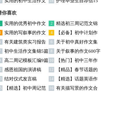
7
实用的初中生活作文
18
护理毕业生自荐信15
文汇总6篇
集锦六篇
篇
猜你喜欢
1
实用的优秀初中作文
2
精选初三周记范文锦
3
实用的写叙事的作文
4
【必备】初中计划作
汇编九篇
集七篇
5
有关建筑类实习报告
6
关于初中真好作文集
汇编四篇
文集合五篇
7
初中生活作文集锦5篇
8
关于叙事的作文600字
模板集锦九篇
锦七篇
9
高二周记模板汇编9篇
10
【热门】初中三年作
合集5篇
1
感恩祖国的演讲稿
12
【精品】春节话题的
文汇总十篇
3
结对仪式发言稿
14
【精选】话题英语作
作文集锦8篇
5
【精选】初中周记范
16
有关描写景的作文合
文集合7篇
文汇编六篇
集5篇