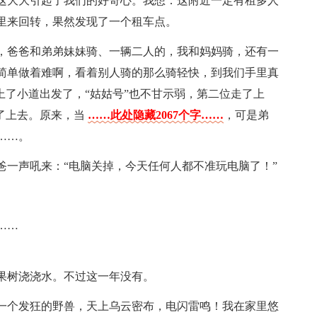
这大大引起了我们的好奇心。我想：这附近一定有租多人
里来回转，果然发现了一个租车点。
，爸爸和弟弟妹妹骑、一辆二人的，我和妈妈骑，还有一
简单做着难啊，看着别人骑的那么骑轻快，到我们手里真
上了小道出发了，“姑姑号”也不甘示弱，第二位走了上
了上去。原来，当
……此处隐藏2067个字……
，可是弟
……。
爸一声吼来：“电脑关掉，今天任何人都不准玩电脑了！”
……
果树浇浇水。不过这一年没有。
一个发狂的野兽，天上乌云密布，电闪雷鸣！我在家里悠