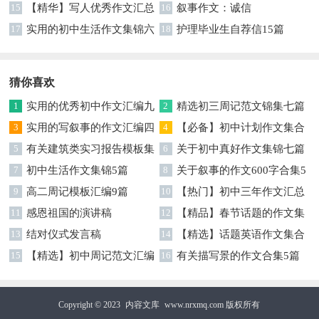
总十篇
15
【精华】写人优秀作文汇总
16
叙事作文：诚信
6篇
17
实用的初中生活作文集锦六
18
护理毕业生自荐信15篇
篇
猜你喜欢
1
实用的优秀初中作文汇编九
2
精选初三周记范文锦集七篇
篇
3
实用的写叙事的作文汇编四
4
【必备】初中计划作文集合
篇
5
有关建筑类实习报告模板集
五篇
6
关于初中真好作文集锦七篇
锦九篇
7
初中生活作文集锦5篇
8
关于叙事的作文600字合集5
9
高二周记模板汇编9篇
篇
10
【热门】初中三年作文汇总
11
感恩祖国的演讲稿
十篇
12
【精品】春节话题的作文集
13
结对仪式发言稿
锦8篇
14
【精选】话题英语作文集合
15
【精选】初中周记范文汇编
7篇
16
有关描写景的作文合集5篇
六篇
Copyright © 2023
内容文库
www.nrxmq.com 版权所有