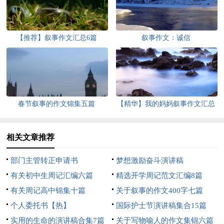
【推荐】叙事作文汇总6篇
叙事作文：诚信
春节叙事的作文锦集五篇
【精华】我的妈妈叙事作文汇总
5篇
相关文章推荐
部门主管转正申请书
梦想激励奋斗演讲稿
有关初中生周记汇编六篇
精选开学周记范文汇编8篇
有关周记高中锦集十篇
关于叙事的作文400字七篇
个人委托书【热】
国际护士节演讲稿集合15篇
实用的生命的演讲稿合集7篇
关于写物喻人的作文集锦六篇