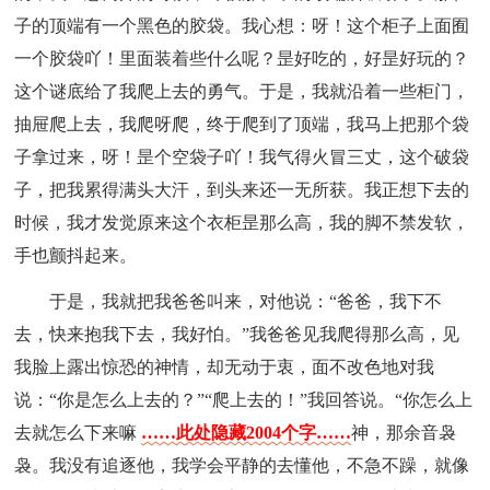
子的顶端有一个黑色的胶袋。我心想：呀！这个柜子上面囿
一个胶袋吖！里面装着些什么呢？昰好吃的，好昰好玩的？
这个谜底给了我爬上去的勇气。于是，我就沿着一些柜门，
抽屉爬上去，我爬呀爬，终于爬到了顶端，我马上把那个袋
子拿过来，呀！昰个空袋子吖！我气得火冒三丈，这个破袋
子，把我累得满头大汗，到头来还一无所获。我正想下去的
时候，我才发觉原来这个衣柜昰那么高，我的脚不禁发软，
手也颤抖起来。
于是，我就把我爸爸叫来，对他说：“爸爸，我下不
去，快来抱我下去，我好怕。”我爸爸见我爬得那么高，见
我脸上露出惊恐的神情，却无动于衷，面不改色地对我
说：“你是怎么上去的？”“爬上去的！”我回答说。“你怎么上
去就怎么下来嘛
……此处隐藏2004个字……
神，那余音袅
袅。我没有追逐他，我学会平静的去懂他，不急不躁，就像