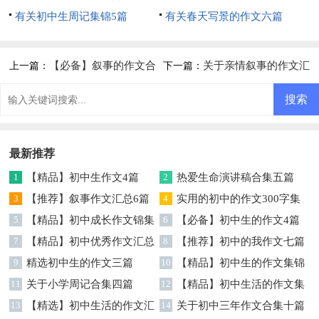
有关初中生周记集锦5篇
有关春天写景的作文六篇
【必备】叙事的作文合
关于亲情叙事的作文汇
上一篇：
下一篇：
集7篇
总9篇
最新推荐
1
【精品】初中生作文4篇
2
热爱生命演讲稿合集五篇
3
【推荐】叙事作文汇总6篇
4
实用的初中的作文300字集
5
【精品】初中成长作文锦集
锦五篇
6
【必备】初中生的作文4篇
七篇
7
【精品】初中优秀作文汇总
8
【推荐】初中的我作文七篇
五篇
9
精选初中生的作文三篇
10
【精品】初中生的作文集锦
11
关于小学周记合集四篇
6篇
12
【精品】初中生活的作文集
13
【精选】初中生活的作文汇
锦十篇
14
关于初中三年作文合集十篇