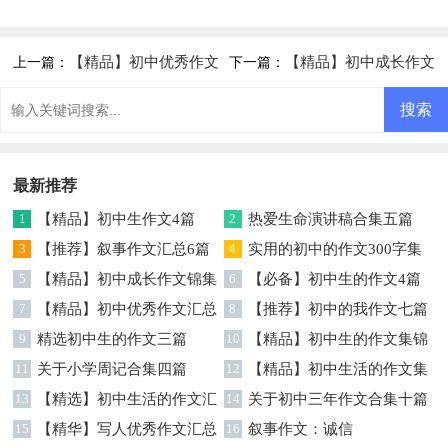
【精品】初中优秀作文
【精品】初中成长作文
上一篇：
下一篇：
汇总五篇
锦集七篇
最新推荐
1
【精品】初中生作文4篇
2
热爱生命演讲稿合集五篇
3
【推荐】叙事作文汇总6篇
4
实用的初中的作文300字集
5
【精品】初中成长作文锦集
锦五篇
6
【必备】初中生的作文4篇
七篇
7
【精品】初中优秀作文汇总
8
【推荐】初中的我作文七篇
五篇
9
精选初中生的作文三篇
10
【精品】初中生的作文集锦
11
关于小学周记合集四篇
6篇
12
【精品】初中生活的作文集
13
【精选】初中生活的作文汇
锦十篇
14
关于初中三年作文合集十篇
总十篇
15
【精华】写人优秀作文汇总
16
叙事作文：诚信