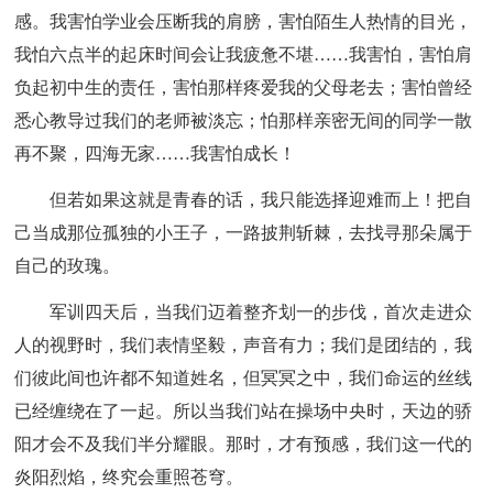
感。我害怕学业会压断我的肩膀，害怕陌生人热情的目光，
我怕六点半的起床时间会让我疲惫不堪……我害怕，害怕肩
负起初中生的责任，害怕那样疼爱我的父母老去；害怕曾经
悉心教导过我们的老师被淡忘；怕那样亲密无间的同学一散
再不聚，四海无家……我害怕成长！
但若如果这就是青春的话，我只能选择迎难而上！把自
己当成那位孤独的小王子，一路披荆斩棘，去找寻那朵属于
自己的玫瑰。
军训四天后，当我们迈着整齐划一的步伐，首次走进众
人的视野时，我们表情坚毅，声音有力；我们是团结的，我
们彼此间也许都不知道姓名，但冥冥之中，我们命运的丝线
已经缠绕在了一起。所以当我们站在操场中央时，天边的骄
阳才会不及我们半分耀眼。那时，才有预感，我们这一代的
炎阳烈焰，终究会重照苍穹。