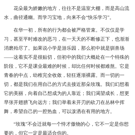
花朵最为娇嫩的地方，往往不是温室大棚，而是高山流
水，曲径通幽。而学习宝地，向来不会“快乐学习”。
在华一初，所有的行为都会被严格管束。不仅仅是学
习，甚至平时难改的恶习，在一天天的不断修正下，也渐渐
消磨殆尽了。如果说小学是游乐园，那么初中就是驯兽场
——这着实不是很贴切，但初中的我们大概处在一个特殊的
阶段，它不是课业最难的时候，却比任何时候都难熬。它是
青春的中点，幼稚完全收敛，轻狂逐渐裸露。而一切的一
切，都是我们在用自己的方式去接近那朵玫瑰。我们幻想着
它的美丽，向着自己想成为的人靠近；我们渴望成长，想更
早张开翅膀飞向远方；我们举着未开刃的砍刀在丛林中挥
舞，希望自己的一腔热血，可以泼洒在有用的地方。
“玫瑰”不会迁就每一个恃才傲物的心，它不一定是你想
要的，但它一定是最适合你的。