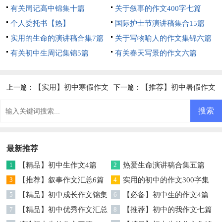
有关周记高中锦集十篇
关于叙事的作文400字七篇
个人委托书【热】
国际护士节演讲稿集合15篇
实用的生命的演讲稿合集7篇
关于写物喻人的作文集锦六篇
有关初中生周记集锦5篇
有关春天写景的作文六篇
【实用】初中寒假作文
【推荐】初中暑假作文
上一篇：
下一篇：
集合九篇
汇编五篇
最新推荐
1
【精品】初中生作文4篇
2
热爱生命演讲稿合集五篇
3
【推荐】叙事作文汇总6篇
4
实用的初中的作文300字集
5
【精品】初中成长作文锦集
锦五篇
6
【必备】初中生的作文4篇
七篇
7
【精品】初中优秀作文汇总
8
【推荐】初中的我作文七篇