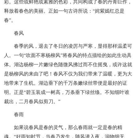
彩。这些或鲜艳或素雅的色彩，共同构成了春的丹青巨作，
释放着春色的美丽。正如一句古诗所说：“姹紫嫣红总是
春”。
春风
春季的风，退去了冬日的凌厉与严寒，显得那样温柔可
人。一句“吹面不寒杨柳风”将春风的特点描绘的如此生动具
体。湖边杨柳一片嫩绿色随微风拂过而不住摇曳，或许这就
是杨柳风的来由了吧！春风不仅为我们带来了温暖，更为大
地带来了生机。湖边垂下的千万条嫩绿丝带便是最好的证
明。正是“碧玉装成一树高，万条垂下绿丝绦。不知细叶谁
裁出，二月春风似剪刀。”
春雨
如果说春风是春的灵气，那么春雨就一定是春的精
魂。“好雨知时节，当春乃发生，随风潜入夜，润物细无