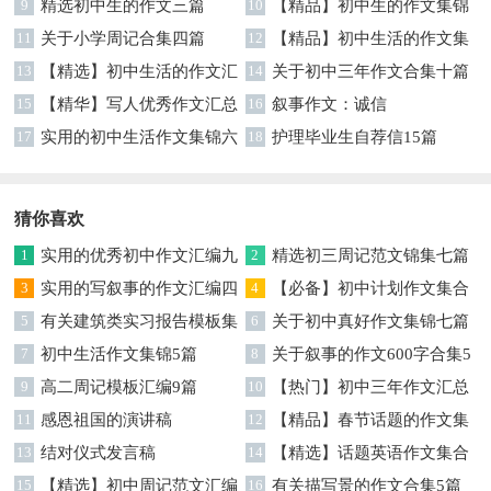
五篇
9
精选初中生的作文三篇
10
【精品】初中生的作文集锦
11
关于小学周记合集四篇
6篇
12
【精品】初中生活的作文集
13
【精选】初中生活的作文汇
锦十篇
14
关于初中三年作文合集十篇
总十篇
15
【精华】写人优秀作文汇总
16
叙事作文：诚信
6篇
17
实用的初中生活作文集锦六
18
护理毕业生自荐信15篇
篇
猜你喜欢
1
实用的优秀初中作文汇编九
2
精选初三周记范文锦集七篇
篇
3
实用的写叙事的作文汇编四
4
【必备】初中计划作文集合
篇
5
有关建筑类实习报告模板集
五篇
6
关于初中真好作文集锦七篇
锦九篇
7
初中生活作文集锦5篇
8
关于叙事的作文600字合集5
9
高二周记模板汇编9篇
篇
10
【热门】初中三年作文汇总
11
感恩祖国的演讲稿
十篇
12
【精品】春节话题的作文集
13
结对仪式发言稿
锦8篇
14
【精选】话题英语作文集合
15
【精选】初中周记范文汇编
7篇
16
有关描写景的作文合集5篇