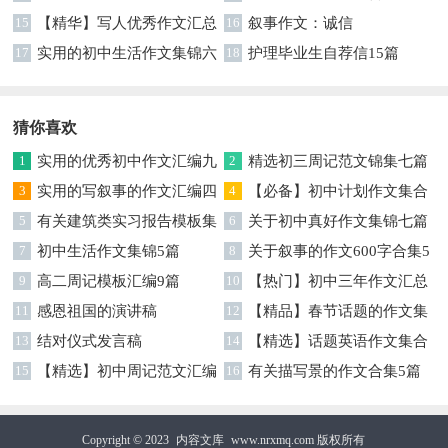
总十篇
15
【精华】写人优秀作文汇总
16
叙事作文：诚信
6篇
17
实用的初中生活作文集锦六
18
护理毕业生自荐信15篇
篇
猜你喜欢
1
实用的优秀初中作文汇编九
2
精选初三周记范文锦集七篇
篇
3
实用的写叙事的作文汇编四
4
【必备】初中计划作文集合
篇
5
有关建筑类实习报告模板集
五篇
6
关于初中真好作文集锦七篇
锦九篇
7
初中生活作文集锦5篇
8
关于叙事的作文600字合集5
9
高二周记模板汇编9篇
篇
10
【热门】初中三年作文汇总
11
感恩祖国的演讲稿
十篇
12
【精品】春节话题的作文集
13
结对仪式发言稿
锦8篇
14
【精选】话题英语作文集合
15
【精选】初中周记范文汇编
7篇
16
有关描写景的作文合集5篇
六篇
Copyright © 2023
内容文库
www.nrxmq.com 版权所有