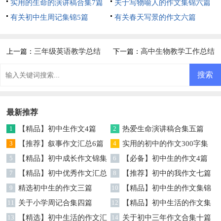
实用的生命的演讲稿合集7篇
关于写物喻人的作文集锦六篇
有关初中生周记集锦5篇
有关春天写景的作文六篇
三年级英语教学总结
高中生物教学工作总结
上一篇：
下一篇：
最新推荐
1
【精品】初中生作文4篇
2
热爱生命演讲稿合集五篇
3
【推荐】叙事作文汇总6篇
4
实用的初中的作文300字集
5
【精品】初中成长作文锦集
锦五篇
6
【必备】初中生的作文4篇
七篇
7
【精品】初中优秀作文汇总
8
【推荐】初中的我作文七篇
五篇
9
精选初中生的作文三篇
10
【精品】初中生的作文集锦
11
关于小学周记合集四篇
6篇
12
【精品】初中生活的作文集
13
【精选】初中生活的作文汇
锦十篇
14
关于初中三年作文合集十篇