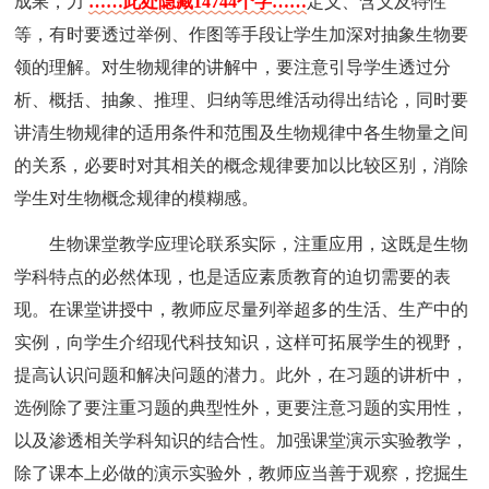
成果，力
……此处隐藏14744个字……
定义、含义及特性
等，有时要透过举例、作图等手段让学生加深对抽象生物要
领的理解。对生物规律的讲解中，要注意引导学生透过分
析、概括、抽象、推理、归纳等思维活动得出结论，同时要
讲清生物规律的适用条件和范围及生物规律中各生物量之间
的关系，必要时对其相关的概念规律要加以比较区别，消除
学生对生物概念规律的模糊感。
生物课堂教学应理论联系实际，注重应用，这既是生物
学科特点的必然体现，也是适应素质教育的迫切需要的表
现。在课堂讲授中，教师应尽量列举超多的生活、生产中的
实例，向学生介绍现代科技知识，这样可拓展学生的视野，
提高认识问题和解决问题的潜力。此外，在习题的讲析中，
选例除了要注重习题的典型性外，更要注意习题的实用性，
以及渗透相关学科知识的结合性。加强课堂演示实验教学，
除了课本上必做的演示实验外，教师应当善于观察，挖掘生