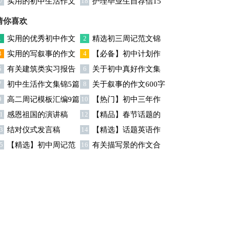
7
实用的初中生活作文
18
护理毕业生自荐信15
文汇总6篇
集锦六篇
篇
猜你喜欢
1
实用的优秀初中作文
2
精选初三周记范文锦
3
实用的写叙事的作文
4
【必备】初中计划作
汇编九篇
集七篇
5
有关建筑类实习报告
6
关于初中真好作文集
汇编四篇
文集合五篇
7
初中生活作文集锦5篇
8
关于叙事的作文600字
模板集锦九篇
锦七篇
9
高二周记模板汇编9篇
10
【热门】初中三年作
合集5篇
1
感恩祖国的演讲稿
12
【精品】春节话题的
文汇总十篇
3
结对仪式发言稿
14
【精选】话题英语作
作文集锦8篇
5
【精选】初中周记范
16
有关描写景的作文合
文集合7篇
文汇编六篇
集5篇