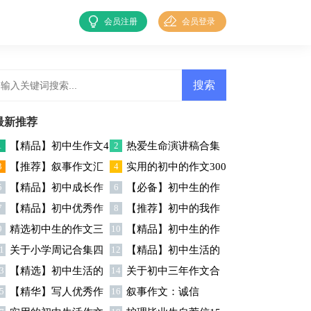
会员注册
会员登录
最新推荐
1
【精品】初中生作文4
2
热爱生命演讲稿合集
3
【推荐】叙事作文汇
4
实用的初中的作文300
篇
五篇
5
【精品】初中成长作
6
【必备】初中生的作
总6篇
字集锦五篇
7
【精品】初中优秀作
8
【推荐】初中的我作
文锦集七篇
文4篇
9
精选初中生的作文三
10
【精品】初中生的作
文汇总五篇
文七篇
1
关于小学周记合集四
12
【精品】初中生活的
篇
文集锦6篇
3
【精选】初中生活的
14
关于初中三年作文合
篇
作文集锦十篇
5
【精华】写人优秀作
16
叙事作文：诚信
作文汇总十篇
集十篇