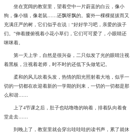
坐在宽阔的教室里，望着空中一片蔚蓝的白云，像小
狗，像小猫，像老鼠……还飘呀飘的。窗外一棵棵挺拔而又
充满庄严的树，它们似乎在说：“好好学习吧，亲爱的孩子
们。”伸着腰俯视着小花小草们，它们可可爱了，小眼睛还
咪咪着。
第一天上学，自然是很兴奋，二只似发了光的眼睛注视
着黑板，注视着老师，时不时的还低下头做笔记。
柔和的风儿吹着头发，热情的阳光照射着大地，似乎一
切的一切都在欢迎着新的一学期的到来，一切的一切都是那
么和谐……
上了4节课之后，肚子也咕噜噜的响着，排着队向着食
堂走去……
到晚上了，教室里就会穿出哇哇哇的读书声，累了就休