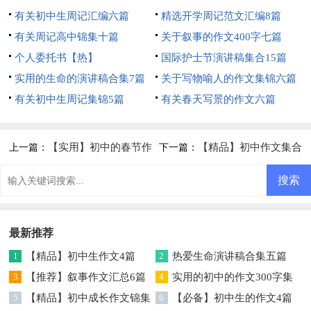
有关初中生周记汇编六篇
精选开学周记范文汇编8篇
有关周记高中锦集十篇
关于叙事的作文400字七篇
个人委托书【热】
国际护士节演讲稿集合15篇
实用的生命的演讲稿合集7篇
关于写物喻人的作文集锦六篇
有关初中生周记集锦5篇
有关春天写景的作文六篇
【实用】初中的春节作
【精品】初中作文集合
上一篇：
下一篇：
文集合4篇
5篇
最新推荐
1
【精品】初中生作文4篇
2
热爱生命演讲稿合集五篇
3
【推荐】叙事作文汇总6篇
4
实用的初中的作文300字集
5
【精品】初中成长作文锦集
锦五篇
6
【必备】初中生的作文4篇