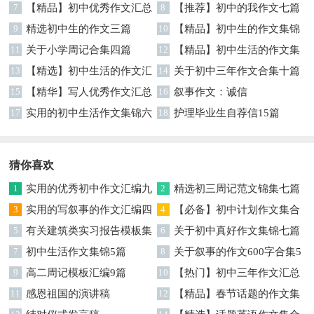
七篇
7
【精品】初中优秀作文汇总
8
【推荐】初中的我作文七篇
五篇
9
精选初中生的作文三篇
10
【精品】初中生的作文集锦
11
关于小学周记合集四篇
6篇
12
【精品】初中生活的作文集
13
【精选】初中生活的作文汇
锦十篇
14
关于初中三年作文合集十篇
总十篇
15
【精华】写人优秀作文汇总
16
叙事作文：诚信
6篇
17
实用的初中生活作文集锦六
18
护理毕业生自荐信15篇
篇
猜你喜欢
1
实用的优秀初中作文汇编九
2
精选初三周记范文锦集七篇
篇
3
实用的写叙事的作文汇编四
4
【必备】初中计划作文集合
篇
5
有关建筑类实习报告模板集
五篇
6
关于初中真好作文集锦七篇
锦九篇
7
初中生活作文集锦5篇
8
关于叙事的作文600字合集5
9
高二周记模板汇编9篇
篇
10
【热门】初中三年作文汇总
11
感恩祖国的演讲稿
十篇
12
【精品】春节话题的作文集