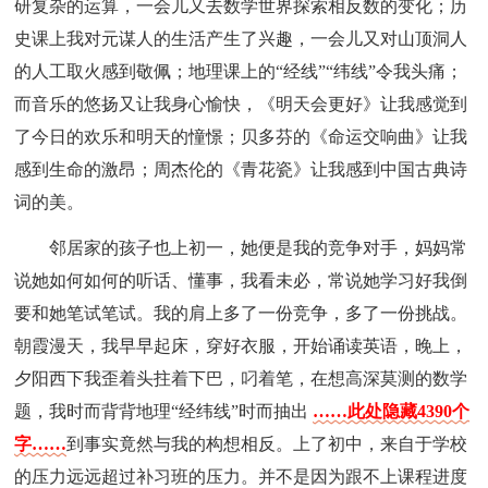
研复杂的运算，一会儿又去数学世界探索相反数的变化；历
史课上我对元谋人的生活产生了兴趣，一会儿又对山顶洞人
的人工取火感到敬佩；地理课上的“经线”“纬线”令我头痛；
而音乐的悠扬又让我身心愉快，《明天会更好》让我感觉到
了今日的欢乐和明天的憧憬；贝多芬的《命运交响曲》让我
感到生命的激昂；周杰伦的《青花瓷》让我感到中国古典诗
词的美。
邻居家的孩子也上初一，她便是我的竞争对手，妈妈常
说她如何如何的听话、懂事，我看未必，常说她学习好我倒
要和她笔试笔试。我的肩上多了一份竞争，多了一份挑战。
朝霞漫天，我早早起床，穿好衣服，开始诵读英语，晚上，
夕阳西下我歪着头拄着下巴，叼着笔，在想高深莫测的数学
题，我时而背背地理“经纬线”时而抽出
……此处隐藏4390个
字……
到事实竟然与我的构想相反。上了初中，来自于学校
的压力远远超过补习班的压力。并不是因为跟不上课程进度