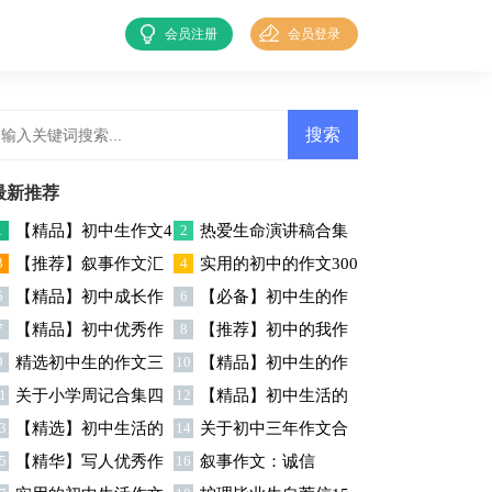
会员注册
会员登录
最新推荐
1
【精品】初中生作文4
2
热爱生命演讲稿合集
3
【推荐】叙事作文汇
4
实用的初中的作文300
篇
五篇
5
【精品】初中成长作
6
【必备】初中生的作
总6篇
字集锦五篇
7
【精品】初中优秀作
8
【推荐】初中的我作
文锦集七篇
文4篇
9
精选初中生的作文三
10
【精品】初中生的作
文汇总五篇
文七篇
1
关于小学周记合集四
12
【精品】初中生活的
篇
文集锦6篇
3
【精选】初中生活的
14
关于初中三年作文合
篇
作文集锦十篇
5
【精华】写人优秀作
16
叙事作文：诚信
作文汇总十篇
集十篇