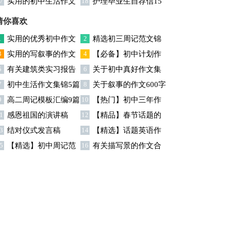
7
实用的初中生活作文
18
护理毕业生自荐信15
文汇总6篇
集锦六篇
篇
猜你喜欢
1
实用的优秀初中作文
2
精选初三周记范文锦
3
实用的写叙事的作文
4
【必备】初中计划作
汇编九篇
集七篇
5
有关建筑类实习报告
6
关于初中真好作文集
汇编四篇
文集合五篇
7
初中生活作文集锦5篇
8
关于叙事的作文600字
模板集锦九篇
锦七篇
9
高二周记模板汇编9篇
10
【热门】初中三年作
合集5篇
1
感恩祖国的演讲稿
12
【精品】春节话题的
文汇总十篇
3
结对仪式发言稿
14
【精选】话题英语作
作文集锦8篇
5
【精选】初中周记范
16
有关描写景的作文合
文集合7篇
文汇编六篇
集5篇