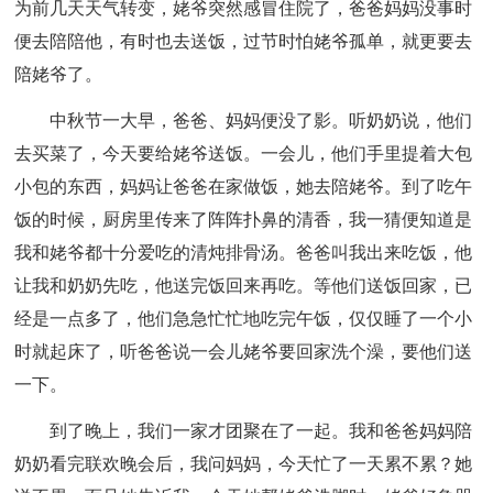
为前几天天气转变，姥爷突然感冒住院了，爸爸妈妈没事时
便去陪陪他，有时也去送饭，过节时怕姥爷孤单，就更要去
陪姥爷了。
中秋节一大早，爸爸、妈妈便没了影。听奶奶说，他们
去买菜了，今天要给姥爷送饭。一会儿，他们手里提着大包
小包的东西，妈妈让爸爸在家做饭，她去陪姥爷。到了吃午
饭的时候，厨房里传来了阵阵扑鼻的清香，我一猜便知道是
我和姥爷都十分爱吃的清炖排骨汤。爸爸叫我出来吃饭，他
让我和奶奶先吃，他送完饭回来再吃。等他们送饭回家，已
经是一点多了，他们急急忙忙地吃完午饭，仅仅睡了一个小
时就起床了，听爸爸说一会儿姥爷要回家洗个澡，要他们送
一下。
到了晚上，我们一家才团聚在了一起。我和爸爸妈妈陪
奶奶看完联欢晚会后，我问妈妈，今天忙了一天累不累？她