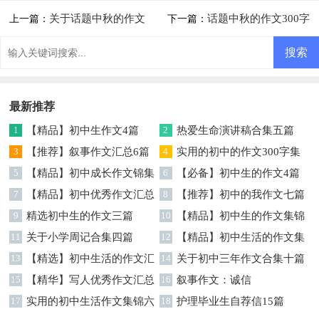
关于话题中秋的作文
话题中秋的作文300字
上一篇：
下一篇：
300字汇总8篇
汇总8篇
最新推荐
1
【精品】初中生作文4篇
2
热爱生命演讲稿合集五篇
3
【推荐】叙事作文汇总6篇
4
实用的初中的作文300字集
5
【精品】初中成长作文锦集
锦五篇
6
【必备】初中生的作文4篇
七篇
7
【精品】初中优秀作文汇总
8
【推荐】初中的我作文七篇
五篇
9
精选初中生的作文三篇
10
【精品】初中生的作文集锦
11
关于小学周记合集四篇
6篇
12
【精品】初中生活的作文集
13
【精选】初中生活的作文汇
锦十篇
14
关于初中三年作文合集十篇
总十篇
15
【精华】写人优秀作文汇总
16
叙事作文：诚信
6篇
17
实用的初中生活作文集锦六
18
护理毕业生自荐信15篇