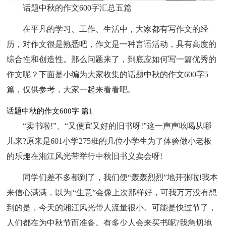
话题中秋的作文600字汇总五篇
在平凡的学习、工作、生活中，大家都有写作文的经
历，对作文很是熟悉吧，作文是一种言语活动，具有高度的
综合性和创造性。那么问题来了，到底应如何写一篇优秀的
作文呢？下面是小编为大家收集的话题中秋的作文600字5
篇，仅供参考，大家一起来看看吧。
话题中秋的作文600字 篇1
“卖书啦!”、“又便宜又好的旧书呀!”这一声声吆喝从哪
儿来?原来是601小学275班的几位小学生为了体验做小老板
的乐趣在湘江风光带举行中秋旧书义卖会呀!
同学们差不多都到了，我们便“轰轰烈烈”地开张啦!我本
来信心满满，以为|“生意”会像上次那样好，可我万万没有想
到的是，今天的湘江风光带人流量很小。可能是快过节了，
人们都在为中秋节而准备。有多少人会来买书呢?我急切地