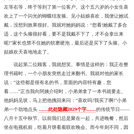
左等右等，终于等到了第一位客户。这个五六岁的小女生喜
欢上了一个闪光的蝴蝶结发箍。见小姑娘喜欢，我便让她试
戴，没想到效果很好。我就对她妈妈说：“您看!她戴了多合
适，这个头箍很好看，要不是我戴不下了，才不会拿出来
呢!”家长也禁不住她的软磨硬泡，最后还是买下了头箍。小
姑娘欢天喜地地走了。
说起第二位顾客，我就想笑。事情是这样的：我正在整
理书籍时，一个小朋友突然走过来翻书。我就对他的家长
说：“这些都是很有名的书，里面的内容特有趣，您
看……”正当我向阿姨介绍时，小弟弟拿了一本书就要走。
他妈妈见状，马上把他拽回来问：“喜欢吗?我买了啊!”小弟
弟一个劲地点头
……此处隐藏2029个字……
的传统节日——
八月十五中秋节。以前我们总是聚在一起，共进晚餐，然后
坐在电视机前，吃着月饼看着联欢晚会。而今年则不同，因